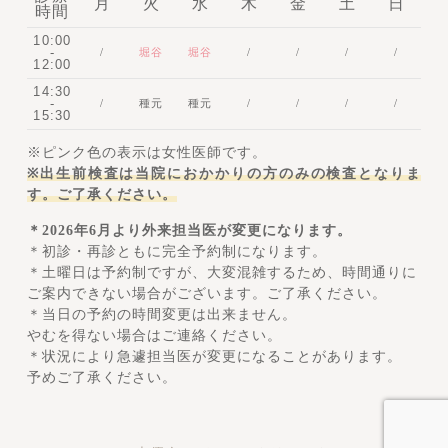
月
火
水
木
金
土
日
時間
10:00
-
/
堀谷
堀谷
/
/
/
/
12:00
14:30
-
/
種元
種元
/
/
/
/
15:30
※ピンク色の表示は女性医師です。
※出生前検査は当院におかかりの方のみの検査となりま
す。ご了承ください。
＊2026年6月より外来担当医が変更になります。
＊初診・再診ともに完全予約制になります。
＊土曜日は予約制ですが、大変混雑するため、
時間通りに
ご案内できない場合がございます。ご了承ください。
＊当日の予約の時間変更は出来ません。
やむを得ない場合はご連絡ください。
＊状況により急遽担当医が変更になることがあります。
予めご了承ください。