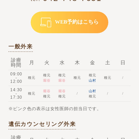
WEB予約はこちら
一般外来
診療
月
火
水
木
金
土
日
時間
09:00
種元
種元
種元
-
種元
種元
種元
/
堀谷
堀谷
山村
12:00
14:30
堀谷
堀谷
山村
-
種元
/
/
/
種元
種元
種元
17:30
※ピンク色の表示は女性医師の担当日です。
遺伝カウンセリング外来
診療