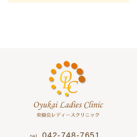
042-748-7651
tel.